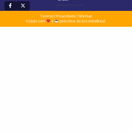
Termos
|
Privacidade
|
Sitemap
Criado com
e
pelo time do EncontraBrasil