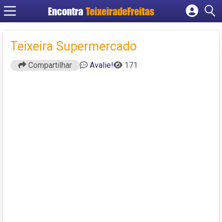
Encontra
TeixeiradeFreitas
Cadastrar empresa
Fazer login
Teixeira Supermercado
Criar conta
Compartilhar
Avalie!
171