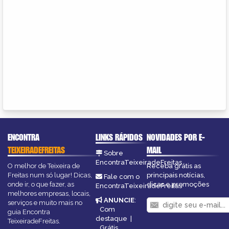
ENCONTRA
LINKS RÁPIDOS
NOVIDADES POR E-
TEIXEIRADEFREITAS
MAIL
Sobre
EncontraTeixeiradeFreitas
O melhor de Teixeira de
Receba grátis as
Freitas num só lugar! Dicas,
principais notícias,
Fale com o
onde ir, o que fazer, as
dicas e promoções
EncontraTeixeiradeFreitas
melhores empresas, locais,
ANUNCIE
:
serviços e muito mais no
Com
guia Encontra
destaque
|
TeixeiradeFreitas.
Grátis