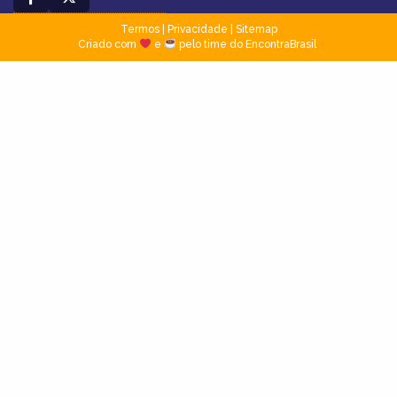
Termos
|
Privacidade
|
Sitemap
Criado com
e
pelo time do EncontraBrasil