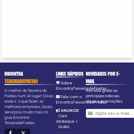
ENCONTRA
LINKS RÁPIDOS
NOVIDADES POR E-
TEIXEIRADEFREITAS
MAIL
Sobre
EncontraTeixeiradeFreitas
O melhor de Teixeira de
Receba grátis as
Freitas num só lugar! Dicas,
principais notícias,
Fale com o
onde ir, o que fazer, as
dicas e promoções
EncontraTeixeiradeFreitas
melhores empresas, locais,
ANUNCIE
:
serviços e muito mais no
Com
guia Encontra
destaque
|
TeixeiradeFreitas.
Grátis