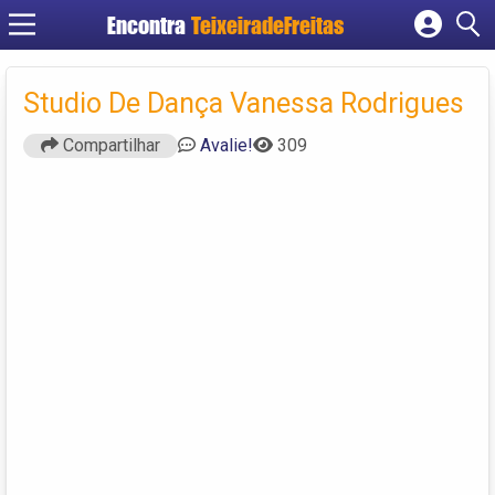
Encontra
TeixeiradeFreitas
Cadastrar empresa
Fazer login
Studio De Dança Vanessa Rodrigues
Criar conta
Compartilhar
Avalie!
309