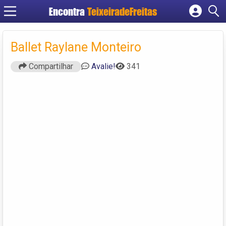
Encontra
TeixeiradeFreitas
Cadastrar empresa
Fazer login
Ballet Raylane Monteiro
Criar conta
Compartilhar
Avalie!
341