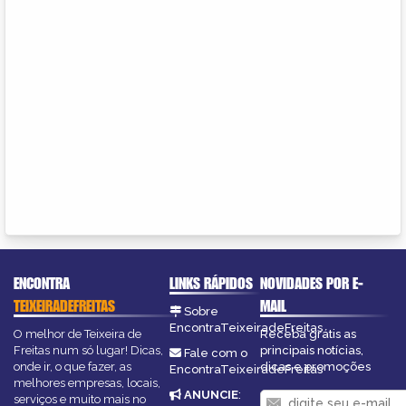
ENCONTRA
LINKS RÁPIDOS
NOVIDADES POR E-
TEIXEIRADEFREITAS
MAIL
Sobre
EncontraTeixeiradeFreitas
O melhor de Teixeira de
Receba grátis as
Freitas num só lugar! Dicas,
principais notícias,
Fale com o
onde ir, o que fazer, as
dicas e promoções
EncontraTeixeiradeFreitas
melhores empresas, locais,
ANUNCIE
:
serviços e muito mais no