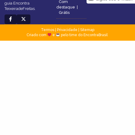
Com
guia Encontra
destaque
|
TeixeiradeFreitas.
Grátis
Termos
|
Privacidade
|
Sitemap
Criado com
e
pelo time do EncontraBrasil