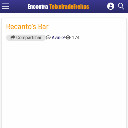
Encontra
TeixeiradeFreitas
Cadastrar empresa
Fazer login
Recanto’s Bar
Criar conta
Compartilhar
Avalie!
174