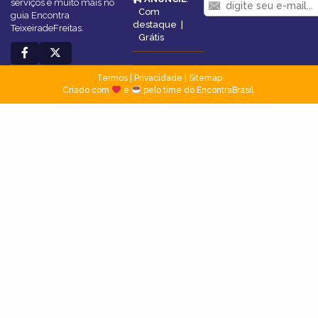
serviços e muito mais no
Com
guia Encontra
destaque
|
TeixeiradeFreitas.
Grátis
Termos
|
Privacidade
|
Sitemap
Criado com
e
pelo time do EncontraBrasil