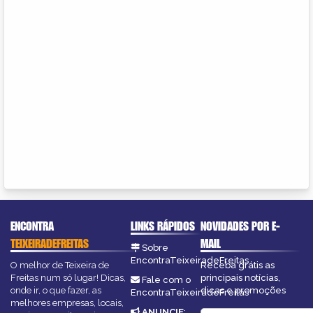
ENCONTRA
LINKS RÁPIDOS
NOVIDADES POR E-
TEIXEIRADEFREITAS
MAIL
Sobre
EncontraTeixeiradeFreitas
O melhor de Teixeira de
Receba grátis as
Freitas num só lugar! Dicas,
principais notícias,
Fale com o
onde ir, o que fazer, as
dicas e promoções
EncontraTeixeiradeFreitas
melhores empresas, locais,
ANUNCIE
: