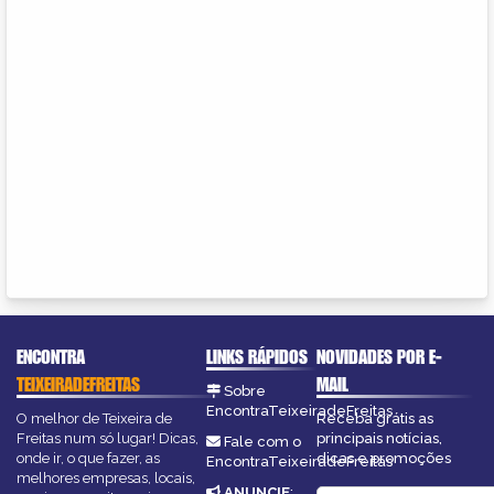
ENCONTRA
LINKS RÁPIDOS
NOVIDADES POR E-
TEIXEIRADEFREITAS
MAIL
Sobre
EncontraTeixeiradeFreitas
O melhor de Teixeira de
Receba grátis as
Freitas num só lugar! Dicas,
principais notícias,
Fale com o
onde ir, o que fazer, as
dicas e promoções
EncontraTeixeiradeFreitas
melhores empresas, locais,
ANUNCIE
: