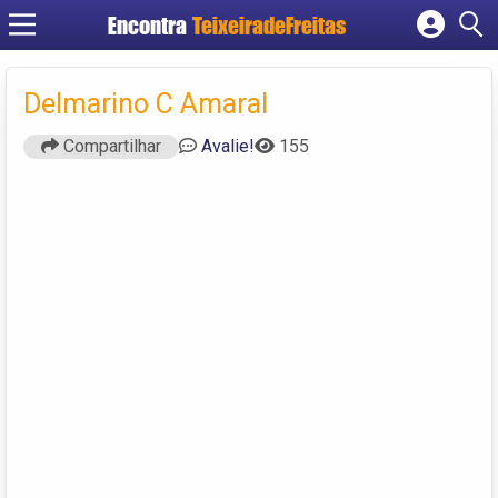
Encontra
TeixeiradeFreitas
Cadastrar empresa
Fazer login
Delmarino C Amaral
Criar conta
Compartilhar
Avalie!
155