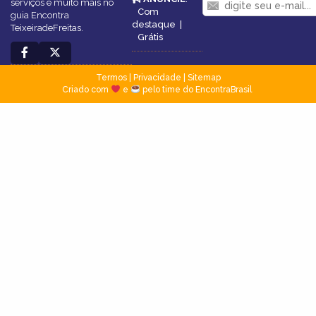
serviços e muito mais no
Com
guia Encontra
destaque
|
TeixeiradeFreitas.
Grátis
Termos
|
Privacidade
|
Sitemap
Criado com
e
pelo time do EncontraBrasil