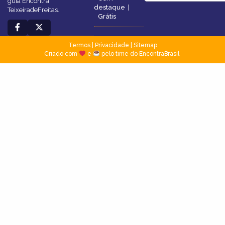
guia Encontra
destaque
|
TeixeiradeFreitas.
Grátis
Termos
|
Privacidade
|
Sitemap
Criado com
e
pelo time do EncontraBrasil