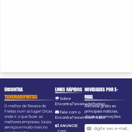
ENCONTRA
LINKS RÁPIDOS
NOVIDADES POR E-
TEIXEIRADEFREITAS
MAIL
Sobre
EncontraTeixeiradeFreitas
O melhor de Teixeira de
Receba grátis as
Freitas num só lugar! Dicas,
principais notícias,
Fale com o
onde ir, o que fazer, as
dicas e promoções
EncontraTeixeiradeFreitas
melhores empresas, locais,
ANUNCIE
:
serviços e muito mais no
Com