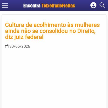
Encontra
TeixeiradeFreitas
Cadastrar empresa
Fazer login
Cultura de acolhimento às mulheres
Criar conta
ainda não se consolidou no Direito,
diz juiz federal
30/05/2026