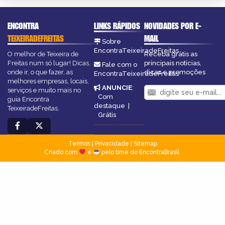
ENCONTRA
LINKS RÁPIDOS
NOVIDADES POR E-
TEIXEIRADEFREITAS
MAIL
Sobre
EncontraTeixeiradeFreitas
O melhor de Teixeira de
Receba grátis as
Freitas num só lugar! Dicas,
principais notícias,
Fale com o
onde ir, o que fazer, as
dicas e promoções
EncontraTeixeiradeFreitas
melhores empresas, locais,
ANUNCIE
:
serviços e muito mais no
Com
guia Encontra
destaque
|
TeixeiradeFreitas.
Grátis
Termos
|
Privacidade
|
Sitemap
Criado com
e
pelo time do EncontraBrasil