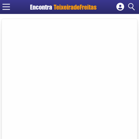
Encontra
TeixeiradeFreitas
Cadastrar empresa
Fazer login
Criar conta