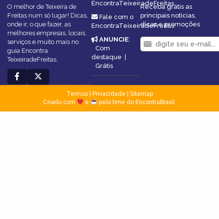
EncontraTeixeiradeFreitas
O melhor de Teixeira de
Receba grátis as
Freitas num só lugar! Dicas,
principais notícias,
Fale com o
onde ir, o que fazer, as
dicas e promoções
EncontraTeixeiradeFreitas
melhores empresas, locais,
ANUNCIE
:
serviços e muito mais no
Com
guia Encontra
destaque
|
TeixeiradeFreitas.
Grátis
Termos
|
Privacidade
|
Sitemap
Criado com
e
pelo time do EncontraBrasil