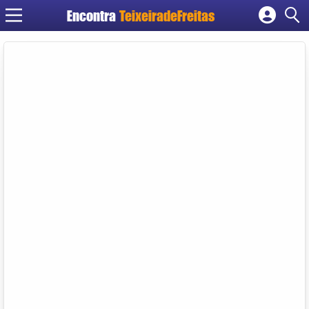
Encontra
TeixeiradeFreitas
Cadastrar empresa
Fazer login
Criar conta