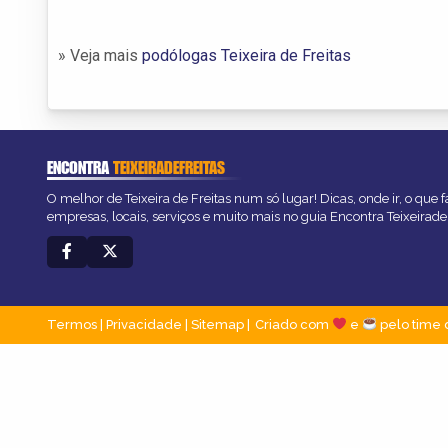
» Veja mais
podólogas Teixeira de Freitas
ENCONTRA
TEIXEIRADEFREITAS
O melhor de Teixeira de Freitas num só lugar! Dicas, onde ir, o que 
empresas, locais, serviços e muito mais no guia Encontra Teixeirade
Termos
|
Privacidade
|
Sitemap
Criado com
e
pelo time 