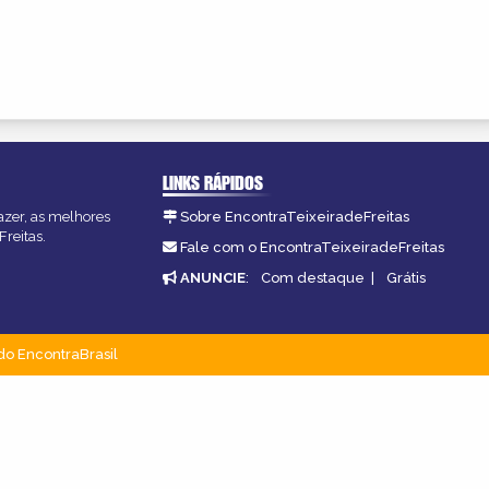
LINKS RÁPIDOS
fazer, as melhores
Sobre EncontraTeixeiradeFreitas
Freitas.
Fale com o EncontraTeixeiradeFreitas
ANUNCIE
:
Com destaque
|
Grátis
do EncontraBrasil