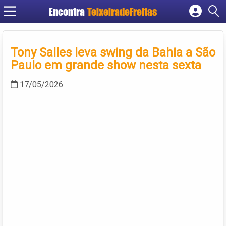
Encontra
TeixeiradeFreitas
Cadastrar empresa
Fazer login
Tony Salles leva swing da Bahia a São
Criar conta
Paulo em grande show nesta sexta
17/05/2026