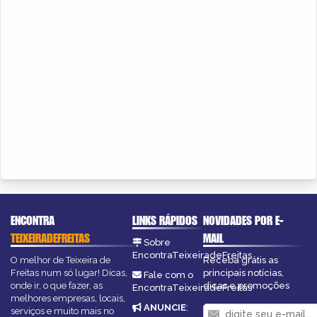
ENCONTRA
LINKS RÁPIDOS
NOVIDADES POR E-
TEIXEIRADEFREITAS
MAIL
Sobre
EncontraTeixeiradeFreitas
O melhor de Teixeira de
Receba grátis as
Freitas num só lugar! Dicas,
principais notícias,
Fale com o
onde ir, o que fazer, as
dicas e promoções
EncontraTeixeiradeFreitas
melhores empresas, locais,
ANUNCIE
:
serviços e muito mais no