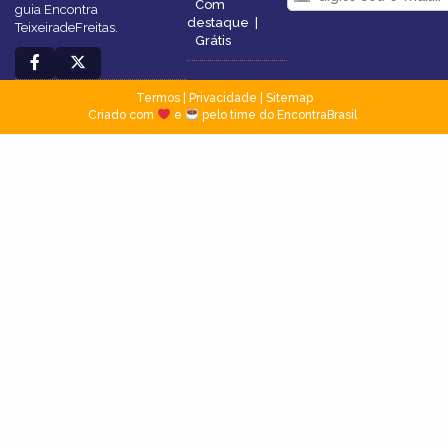
Com
guia Encontra
destaque
|
TeixeiradeFreitas.
Grátis
Termos
|
Privacidade
|
Sitemap
Criado com
e
pelo time do EncontraBrasil