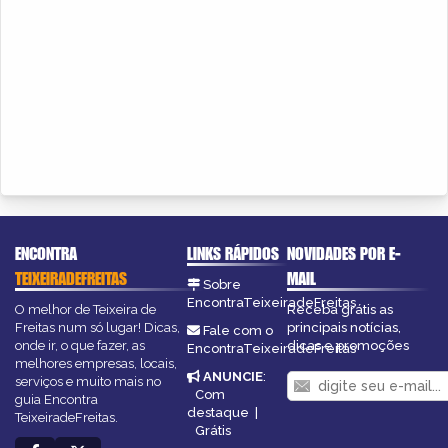
ENCONTRA
LINKS RÁPIDOS
NOVIDADES POR E-
TEIXEIRADEFREITAS
MAIL
Sobre
EncontraTeixeiradeFreitas
O melhor de Teixeira de
Receba grátis as
Freitas num só lugar! Dicas,
principais notícias,
Fale com o
onde ir, o que fazer, as
dicas e promoções
EncontraTeixeiradeFreitas
melhores empresas, locais,
ANUNCIE
:
serviços e muito mais no
Com
guia Encontra
destaque
|
TeixeiradeFreitas.
Grátis