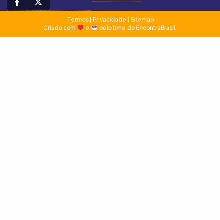
Termos
|
Privacidade
|
Sitemap
Criado com
e
pelo time do EncontraBrasil