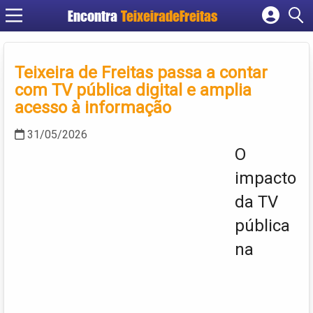
Encontra
TeixeiradeFreitas
Cadastrar empresa
Fazer login
Teixeira de Freitas passa a contar
Criar conta
com TV pública digital e amplia
acesso à informação
31/05/2026
O
impacto
da TV
pública
na