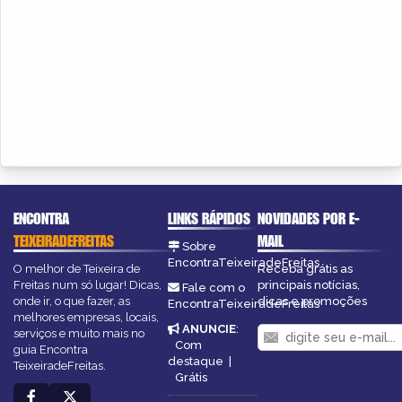
ENCONTRA
LINKS RÁPIDOS
NOVIDADES POR E-
TEIXEIRADEFREITAS
MAIL
Sobre
EncontraTeixeiradeFreitas
O melhor de Teixeira de
Receba grátis as
Freitas num só lugar! Dicas,
principais notícias,
Fale com o
onde ir, o que fazer, as
dicas e promoções
EncontraTeixeiradeFreitas
melhores empresas, locais,
ANUNCIE
:
serviços e muito mais no
Com
guia Encontra
destaque
|
TeixeiradeFreitas.
Grátis