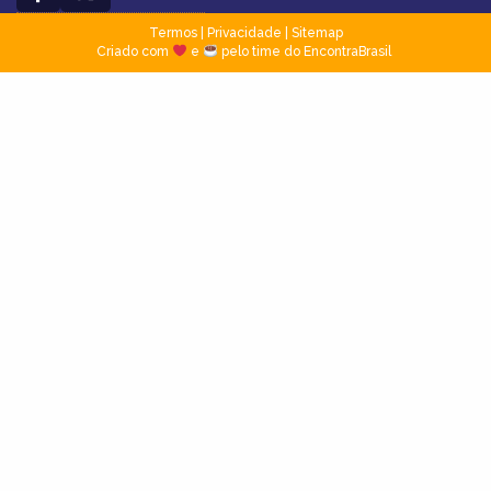
Termos
|
Privacidade
|
Sitemap
Criado com
e
pelo time do EncontraBrasil