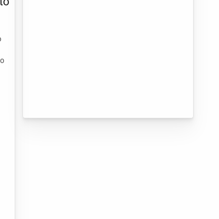
to
o
 o