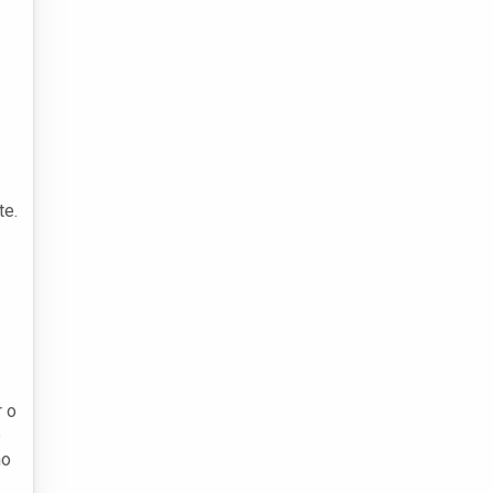
te.
r o
e
no