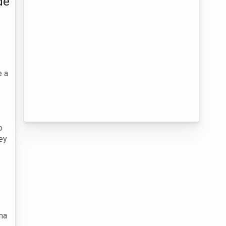
de
e a
o
ey
na