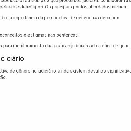
estabelece diretrizes para que processos judiciais considerem as
etuem estereótipos. Os principais pontos abordados incluem:
obre a importância da perspectiva de gênero nas decisões
 preconceitos e estigmas nas sentenças.
para monitoramento das práticas judiciais sob a ótica de gêner
diciário
iva de gênero no judiciário, ainda existem desafios significativ
tão: