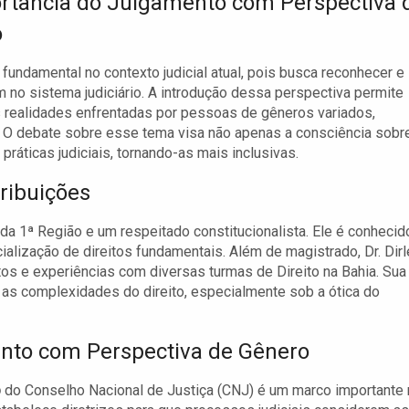
rtância do Julgamento com Perspectiva 
o
fundamental no contexto judicial atual, pois busca reconhecer e
 no sistema judiciário. A introdução dessa perspectiva permite
s realidades enfrentadas por pessoas de gêneros variados,
o. O debate sobre esse tema visa não apenas a consciência sobr
áticas judiciais, tornando-as mais inclusivas.
tribuições
da 1ª Região e um respeitado constitucionalista. Ele é conhecid
alização de direitos fundamentais. Além de magistrado, Dr. Dirl
s e experiências com diversas turmas de Direito na Bahia. Sua
e as complexidades do direito, especialmente sob a ótica do
nto com Perspectiva de Gênero
o
do Conselho Nacional de Justiça (CNJ) é um marco importante 