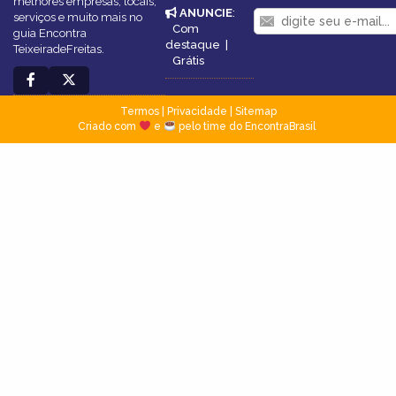
melhores empresas, locais,
ANUNCIE
:
serviços e muito mais no
Com
guia Encontra
destaque
|
TeixeiradeFreitas.
Grátis
Termos
|
Privacidade
|
Sitemap
Criado com
e
pelo time do EncontraBrasil