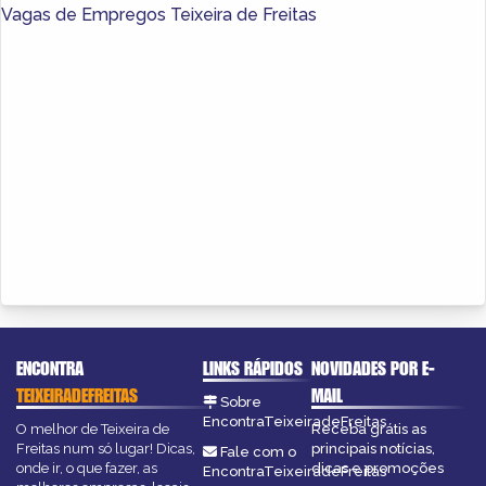
Vagas de Empregos Teixeira de Freitas
ENCONTRA
LINKS RÁPIDOS
NOVIDADES POR E-
TEIXEIRADEFREITAS
MAIL
Sobre
EncontraTeixeiradeFreitas
O melhor de Teixeira de
Receba grátis as
Freitas num só lugar! Dicas,
principais notícias,
Fale com o
onde ir, o que fazer, as
dicas e promoções
EncontraTeixeiradeFreitas