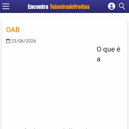
Encontra
TeixeiradeFreitas
Cadastrar empresa
Fazer login
OAB
Criar conta
23/06/2026
O que é
a