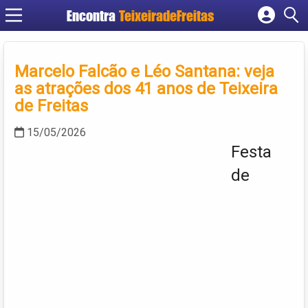
Encontra
TeixeiradeFreitas
Cadastrar empresa
Fazer login
Marcelo Falcão e Léo Santana: veja
Criar conta
as atrações dos 41 anos de Teixeira
de Freitas
15/05/2026
Festa
de