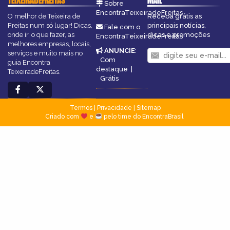
TEIXEIRADEFREITAS
MAIL
Sobre
EncontraTeixeiradeFreitas
O melhor de Teixeira de
Receba grátis as
Freitas num só lugar! Dicas,
principais notícias,
Fale com o
onde ir, o que fazer, as
dicas e promoções
EncontraTeixeiradeFreitas
melhores empresas, locais,
ANUNCIE
:
serviços e muito mais no
Com
guia Encontra
destaque
|
TeixeiradeFreitas.
Grátis
Termos
|
Privacidade
|
Sitemap
Criado com
e
pelo time do EncontraBrasil