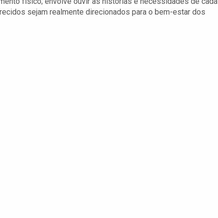
mento físico; envolve ouvir as histórias e necessidades de cada
erecidos sejam realmente direcionados para o bem-estar dos