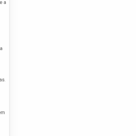
e a
ga
as.
 em