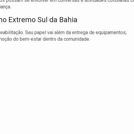
dos possam se envolver em conversas e atividades cotidianas 
iança.
 no Extremo Sul da Bahia
eabilitação. Seu papel vai além da entrega de equipamentos;
oção do bem-estar dentro da comunidade.