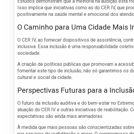
Estudos demonstram que a melhoria na audição está fr
Isso implica que iniciativas como as do CER IV, que p
positivamente na saúde mental e emocional dos atendi
O Caminho para Uma Cidade Mais In
O CER IV, ao fornecer dispositivos de assistência, cont
inclusiva. Essa inclusão é uma responsabilidade coleti
sociedade.
A criação de políticas públicas que promovam a acessib
fomentar este tipo de inclusão, não só garantimos os
cultural e social da cidade.
Perspectivas Futuras para a Inclus
O futuro da inclusão auditiva e do bem-estar no Extrem
atuação do CER IV e outras iniciativas de reabilitação.
expectativas são ainda mais animadoras.
À medida que mais pessoas são conscientizadas sobre 
por serviços de reabilitação e apoio. O compromisso d