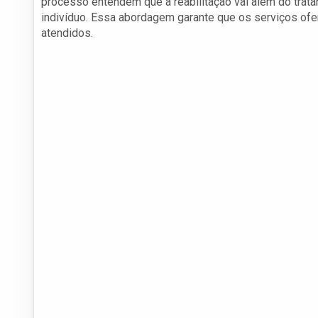
processo entendem que a reabilitação vai além do trata
indivíduo. Essa abordagem garante que os serviços of
atendidos.