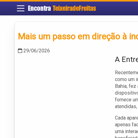
Encontra
TeixeiradeFreitas
Mais um passo em direção à inc
29/06/2026
A Entr
Recentemen
como um im
Bahia, fez
dispositiv
fornece u
atendidas,
Cada apare
apenas fa
uma intera