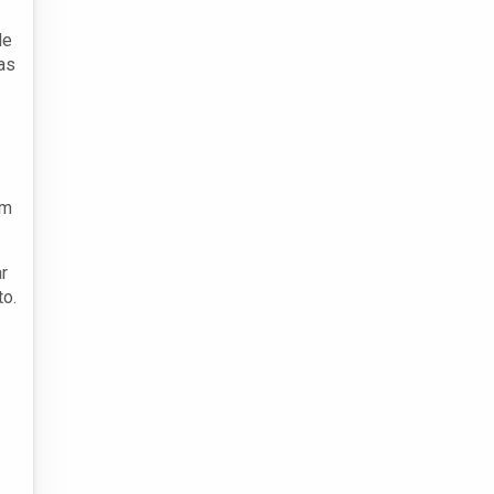
de
as
em
r
to.