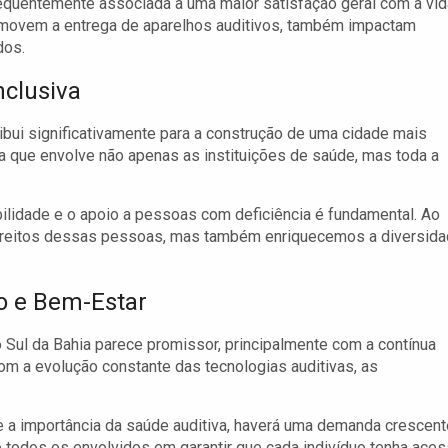
equentemente associada a uma maior satisfação geral com a vid
romovem a entrega de aparelhos auditivos, também impactam
dos.
clusiva
ribui significativamente para a construção de uma cidade mais
va que envolve não apenas as instituições de saúde, mas toda a
ilidade e o apoio a pessoas com deficiência é fundamental. Ao
 direitos dessas pessoas, mas também enriquecemos a diversid
ão e Bem-Estar
o Sul da Bahia parece promissor, principalmente com a contínua
 Com a evolução constante das tecnologias auditivas, as
a importância da saúde auditiva, haverá uma demanda crescent
e todos os envolvidos em garantir que cada indivíduo tenha ace