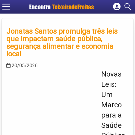
Encontra
TeixeiradeFreitas
Cadastrar empresa
Fazer login
Jonatas Santos promulga três leis
Criar conta
que impactam saúde pública,
segurança alimentar e economia
local
20/05/2026
Novas
Leis:
Um
Marco
para a
Saúde