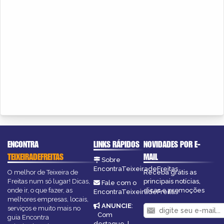
ENCONTRA
LINKS RÁPIDOS
NOVIDADES POR E-
TEIXEIRADEFREITAS
MAIL
Sobre
EncontraTeixeiradeFreitas
O melhor de Teixeira de
Receba grátis as
Freitas num só lugar! Dicas,
principais notícias,
Fale com o
onde ir, o que fazer, as
dicas e promoções
EncontraTeixeiradeFreitas
melhores empresas, locais,
ANUNCIE
:
serviços e muito mais no
Com
guia Encontra
destaque
|