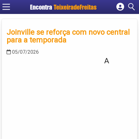
Encontra
TeixeiradeFreitas
Cadastrar empresa
Fazer login
Joinville se reforça com novo central
Criar conta
para a temporada
05/07/2026
A