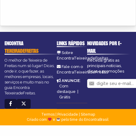
ENCONTRA
LINKS RÁPIDOS
NOVIDADES POR E-
TEIXEIRADEFREITAS
MAIL
Sobre
EncontraTeixeiradeFreitas
O melhor de Teixeira de
Receba grátis as
Freitas num só lugar! Dicas,
principais notícias,
Fale com o
onde ir, o que fazer, as
dicas e promoções
EncontraTeixeiradeFreitas
melhores empresas, locais,
ANUNCIE
:
serviços e muito mais no
Com
guia Encontra
destaque
|
TeixeiradeFreitas.
Grátis
Termos
|
Privacidade
|
Sitemap
Criado com
e
pelo time do EncontraBrasil