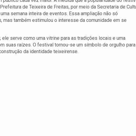
m público cada vez maior. À medida que a popularidade do festiv
 Prefeitura de Teixeira de Freitas, por meio da Secretaria de Cult
o uma semana inteira de eventos. Essa ampliação não só
ais, mas também estimulou o interesse da comunidade em se
 ele serve como uma vitrine para as tradições locais e uma
 suas raízes. O festival tornou-se um símbolo de orgulho para
construção da identidade teixeirense.