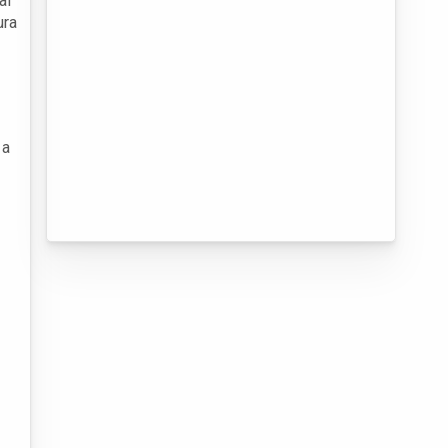
al
ura
 a