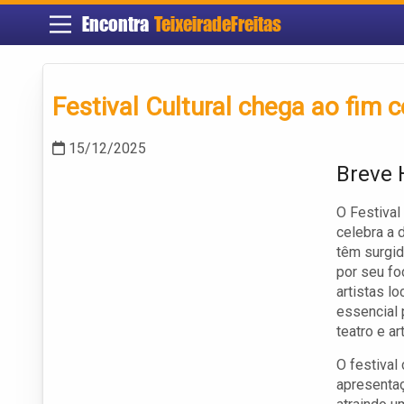
Encontra
TeixeiradeFreitas
Festival Cultural chega ao fim 
15/12/2025
Breve H
O Festival
celebra a 
têm surgid
por seu fo
artistas l
essencial 
teatro e ar
O festiva
apresenta