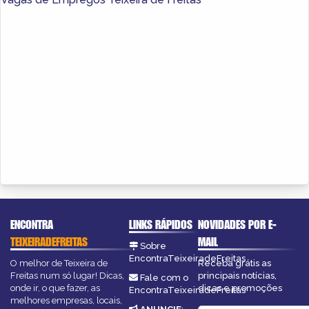
ENCONTRA
LINKS RÁPIDOS
NOVIDADES POR E-
TEIXEIRADEFREITAS
MAIL
Sobre
EncontraTeixeiradeFreitas
O melhor de Teixeira de
Receba grátis as
Freitas num só lugar! Dicas,
principais notícias,
Fale com o
onde ir, o que fazer, as
dicas e promoções
EncontraTeixeiradeFreitas
melhores empresas, locais,