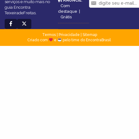
ANUNCIE
:
serviços e muito mais no
Com
guia Encontra
destaque
|
TeixeiradeFreitas.
Grátis
Termos
|
Privacidade
|
Sitemap
Criado com
e
pelo time do EncontraBrasil