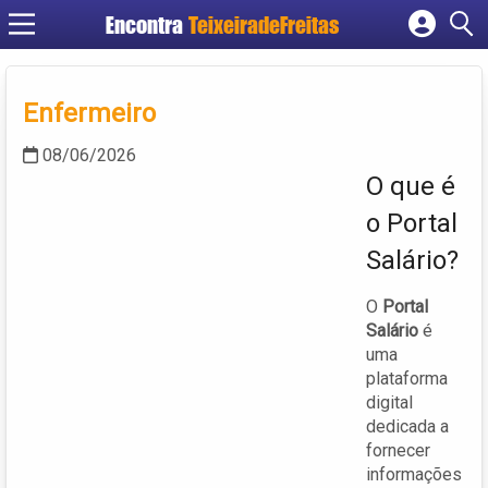
Encontra
TeixeiradeFreitas
Cadastrar empresa
Fazer login
Enfermeiro
Criar conta
08/06/2026
O que é
o Portal
Salário?
O
Portal
Salário
é
uma
plataforma
digital
dedicada a
fornecer
informações