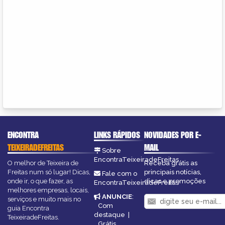
ENCONTRA
LINKS RÁPIDOS
NOVIDADES POR E-
TEIXEIRADEFREITAS
MAIL
Sobre
EncontraTeixeiradeFreitas
O melhor de Teixeira de
Receba grátis as
Freitas num só lugar! Dicas,
principais notícias,
Fale com o
onde ir, o que fazer, as
dicas e promoções
EncontraTeixeiradeFreitas
melhores empresas, locais,
ANUNCIE
:
serviços e muito mais no
Com
guia Encontra
destaque
|
TeixeiradeFreitas.
Grátis