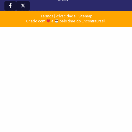
Termos
|
Privacidade
|
Sitemap
Criado com
e
pelo time do EncontraBrasil