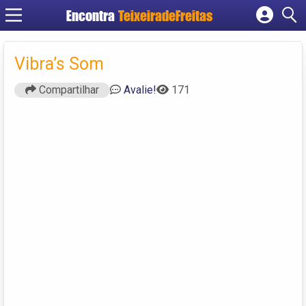
Encontra
TeixeiradeFreitas
Cadastrar empresa
Fazer login
Vibra’s Som
Criar conta
Compartilhar
Avalie!
171