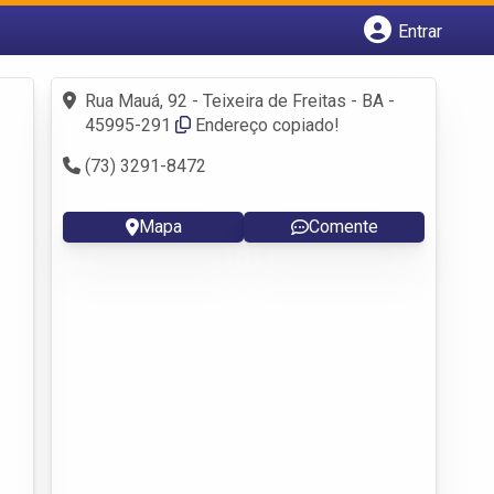
Entrar
Cadastrar empresa
Fazer login
Rua Mauá, 92 - Teixeira de Freitas - BA -
Criar conta
45995-291
Endereço copiado!
(73) 3291-8472
Mapa
Comente