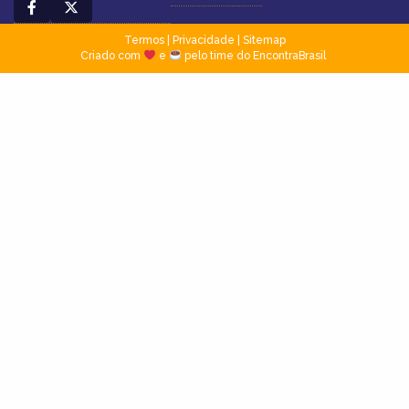
Termos
|
Privacidade
|
Sitemap
Criado com
e
pelo time do EncontraBrasil