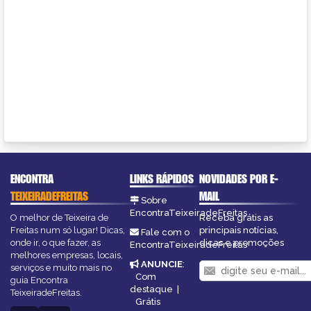
ENCONTRA
LINKS RÁPIDOS
NOVIDADES POR E-
TEIXEIRADEFREITAS
MAIL
Sobre
EncontraTeixeiradeFreitas
O melhor de Teixeira de
Receba grátis as
Freitas num só lugar! Dicas,
principais notícias,
Fale com o
onde ir, o que fazer, as
dicas e promoções
EncontraTeixeiradeFreitas
melhores empresas, locais,
ANUNCIE
:
serviços e muito mais no
Com
guia Encontra
destaque
|
TeixeiradeFreitas.
Grátis