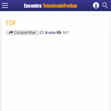
Encontra
TeixeiradeFreitas
Cadastrar empresa
Fazer login
TDF
Criar conta
Compartilhar
Avalie!
161