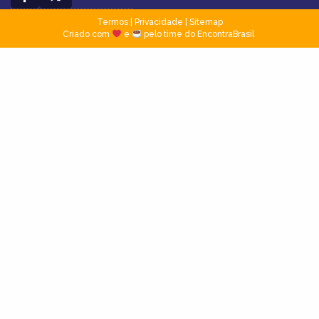
Termos
|
Privacidade
|
Sitemap
Criado com
e
pelo time do EncontraBrasil