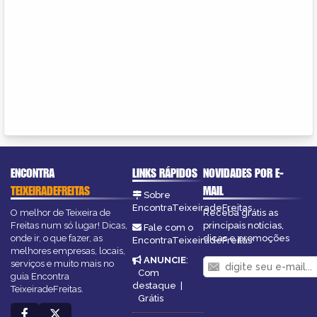
ENCONTRA
LINKS RÁPIDOS
NOVIDADES POR E-
TEIXEIRADEFREITAS
MAIL
Sobre
EncontraTeixeiradeFreitas
O melhor de Teixeira de
Receba grátis as
Freitas num só lugar! Dicas,
principais notícias,
Fale com o
onde ir, o que fazer, as
dicas e promoções
EncontraTeixeiradeFreitas
melhores empresas, locais,
ANUNCIE
:
serviços e muito mais no
Com
guia Encontra
destaque
|
TeixeiradeFreitas.
Grátis