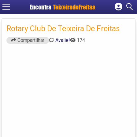
Encontra
TeixeiradeFreitas
Cadastrar empresa
Fazer login
Rotary Club De Teixeira De Freitas
Criar conta
Compartilhar
Avalie!
174