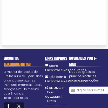
ENCONTRA
LINKS RÁPIDOS
NOVIDADES POR E-
TEIXEIRADEFREITAS
MAIL
Sobre
EncontraTeixeiradeFreitas
O melhor de Teixeira de
Receba grátis as
Freitas num só lugar! Dicas,
principais notícias,
Fale com o
onde ir, o que fazer, as
dicas e promoções
EncontraTeixeiradeFreitas
melhores empresas, locais,
ANUNCIE
:
serviços e muito mais no
Com
guia Encontra
destaque
|
TeixeiradeFreitas.
Grátis