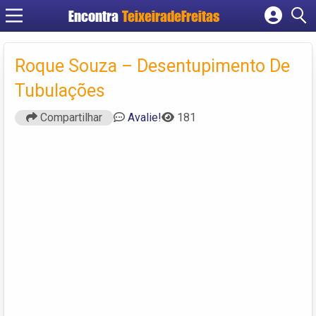
Encontra
TeixeiradeFreitas
Cadastrar empresa
Fazer login
Roque Souza – Desentupimento De
Criar conta
Tubulações
Compartilhar
Avalie!
181