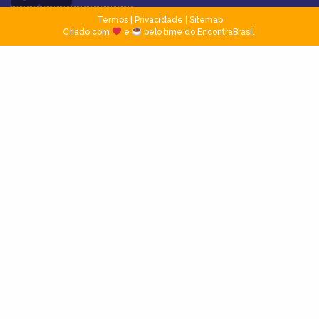
Termos
|
Privacidade
|
Sitemap
Criado com
e
pelo time do EncontraBrasil