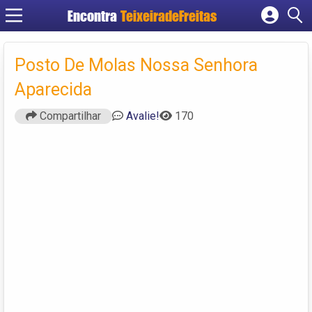
Encontra
TeixeiradeFreitas
Cadastrar empresa
Fazer login
Posto De Molas Nossa Senhora
Criar conta
Aparecida
Compartilhar
Avalie!
170