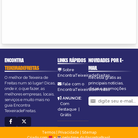
ENCONTRA
LINKS RÁPIDOS
NOVIDADES POR E-
TEIXEIRADEFREITAS
MAIL
Sobre
EncontraTeixeiradeFreitas
O melhor de Teixeira de
Receba grátis as
Freitas num só lugar! Dicas,
principais notícias,
Fale com o
onde ir, o que fazer, as
dicas e promoções
EncontraTeixeiradeFreitas
melhores empresas, locais,
ANUNCIE
:
serviços e muito mais no
Com
guia Encontra
destaque
|
TeixeiradeFreitas.
Grátis
Termos
|
Privacidade
|
Sitemap
Criado com
e
pelo time do EncontraBrasil