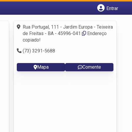
Entrar
Cadastrar empresa
Fazer login
Rua Portugal, 111 - Jardim Europa - Teixeira
Criar conta
de Freitas - BA - 45996-041
Endereço
copiado!
(73) 3291-5688
Mapa
Comente