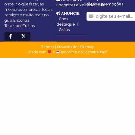
onde ir, o que fazer, as
dicas e promoções
EncontraTeixeiradeFreitas
melhores empresas, locais,
ANUNCIE
:
serviços e muito mais no
Com
guia Encontra
destaque
|
TeixeiradeFreitas.
Grátis
Termos
|
Privacidade
|
Sitemap
Criado com
e
pelo time do EncontraBrasil