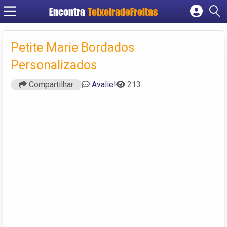
Encontra
TeixeiradeFreitas
Cadastrar empresa
Fazer login
Petite Marie Bordados
Criar conta
Personalizados
Compartilhar
Avalie!
213