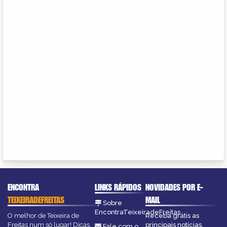
ENCONTRA
LINKS RÁPIDOS
NOVIDADES POR E-
TEIXEIRADEFREITAS
MAIL
Sobre
EncontraTeixeiradeFreitas
O melhor de Teixeira de
Receba grátis as
Freitas num só lugar! Dicas,
principais notícias,
Fale com o