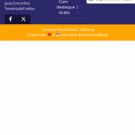
Com
guia Encontra
destaque
|
TeixeiradeFreitas.
Grátis
Termos
|
Privacidade
|
Sitemap
Criado com
e
pelo time do EncontraBrasil