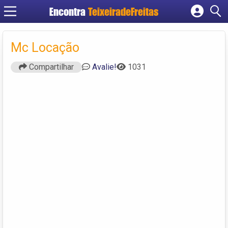
Encontra
TeixeiradeFreitas
Cadastrar empresa
Fazer login
Mc Locação
Criar conta
Compartilhar
Avalie!
1031