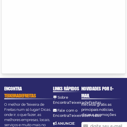
ENCONTRA
LINKS RÁPIDOS
NOVIDADES POR E-
TEIXEIRADEFREITAS
MAIL
Sobre
EncontraTeixeiradeFreitas
O melhor de Teixeira de
Receba grátis as
Freitas num só lugar! Dicas,
principais notícias,
Fale com o
onde ir, o que fazer, as
dicas e promoções
EncontraTeixeiradeFreitas
melhores empresas, locais,
ANUNCIE
:
serviços e muito mais no