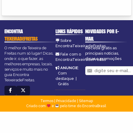
ENCONTRA
LINKS RÁPIDOS
NOVIDADES POR E-
TEIXEIRADEFREITAS
MAIL
Sobre
EncontraTeixeiradeFreitas
O melhor de Teixeira de
Receba grátis as
Freitas num só lugar! Dicas,
principais notícias,
Fale com o
onde ir, o que fazer, as
dicas e promoções
EncontraTeixeiradeFreitas
melhores empresas, locais,
ANUNCIE
:
serviços e muito mais no
Com
guia Encontra
destaque
|
TeixeiradeFreitas.
Grátis
Termos
|
Privacidade
|
Sitemap
Criado com
e
pelo time do EncontraBrasil