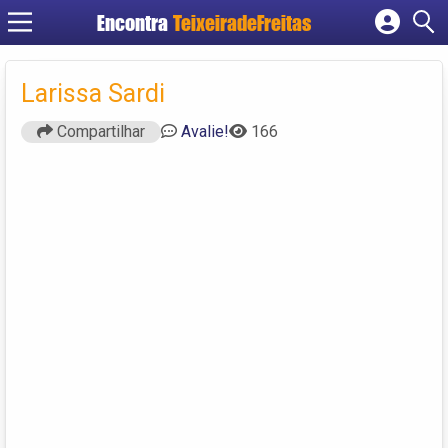
Encontra
TeixeiradeFreitas
Cadastrar empresa
Fazer login
Larissa Sardi
Criar conta
Compartilhar
Avalie!
166