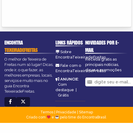
ENCONTRA
LINKS RÁPIDOS
NOVIDADES POR E-
TEIXEIRADEFREITAS
MAIL
Sobre
EncontraTeixeiradeFreitas
O melhor de Teixeira de
Receba grátis as
Freitas num só lugar! Dicas,
principais notícias,
Fale com o
onde ir, o que fazer, as
dicas e promoções
EncontraTeixeiradeFreitas
melhores empresas, locais,
ANUNCIE
:
serviços e muito mais no
Com
guia Encontra
destaque
|
TeixeiradeFreitas.
Grátis
Termos
|
Privacidade
|
Sitemap
Criado com
e
pelo time do EncontraBrasil