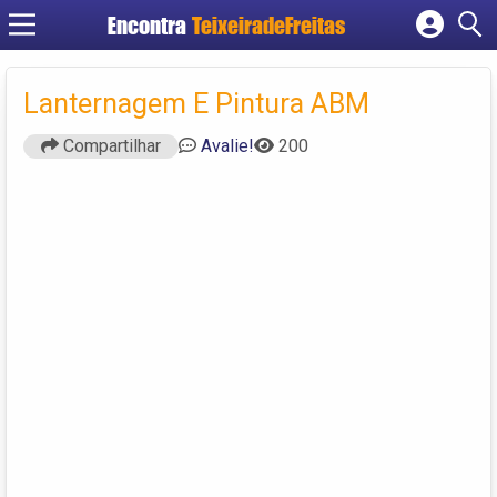
Encontra
TeixeiradeFreitas
Cadastrar empresa
Fazer login
Lanternagem E Pintura ABM
Criar conta
Compartilhar
Avalie!
200