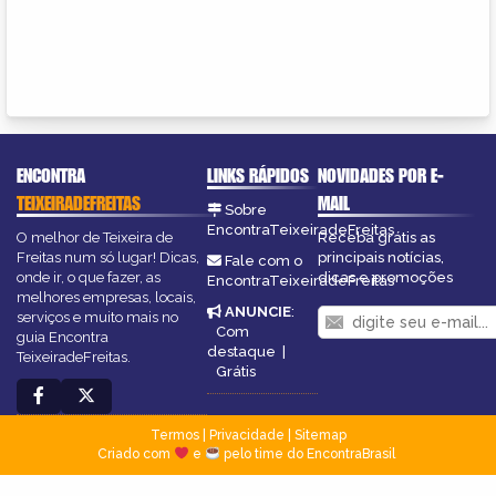
ENCONTRA
LINKS RÁPIDOS
NOVIDADES POR E-
TEIXEIRADEFREITAS
MAIL
Sobre
EncontraTeixeiradeFreitas
O melhor de Teixeira de
Receba grátis as
Freitas num só lugar! Dicas,
principais notícias,
Fale com o
onde ir, o que fazer, as
dicas e promoções
EncontraTeixeiradeFreitas
melhores empresas, locais,
ANUNCIE
:
serviços e muito mais no
Com
guia Encontra
destaque
|
TeixeiradeFreitas.
Grátis
Termos
|
Privacidade
|
Sitemap
Criado com
e
pelo time do EncontraBrasil