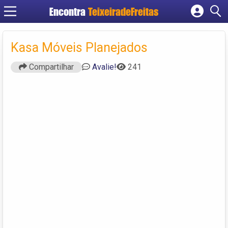
Encontra
TeixeiradeFreitas
Cadastrar empresa
Fazer login
Kasa Móveis Planejados
Criar conta
Compartilhar
Avalie!
241