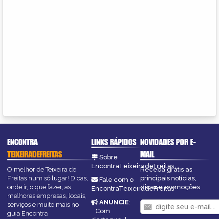
ENCONTRA
LINKS RÁPIDOS
NOVIDADES POR E-
TEIXEIRADEFREITAS
MAIL
Sobre
EncontraTeixeiradeFreitas
O melhor de Teixeira de
Receba grátis as
Freitas num só lugar! Dicas,
principais notícias,
Fale com o
onde ir, o que fazer, as
dicas e promoções
EncontraTeixeiradeFreitas
melhores empresas, locais,
ANUNCIE
:
serviços e muito mais no
Com
guia Encontra