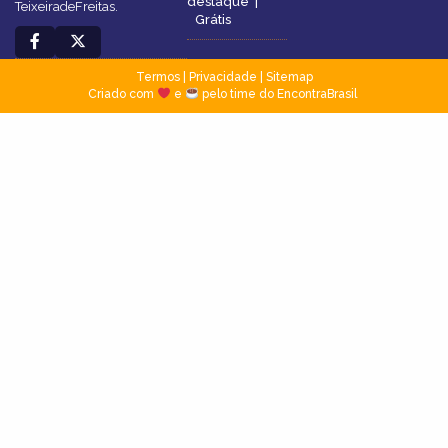
destaque
|
TeixeiradeFreitas.
Grátis
Termos
|
Privacidade
|
Sitemap
Criado com
e
pelo time do EncontraBrasil