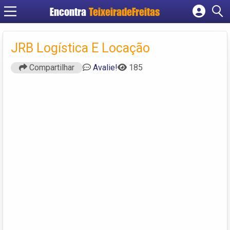
Encontra
TeixeiradeFreitas
Cadastrar empresa
Fazer login
JRB Logística E Locação
Criar conta
Compartilhar
Avalie!
185