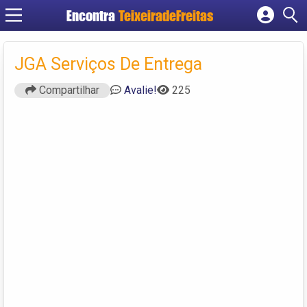
Encontra
TeixeiradeFreitas
Cadastrar empresa
Fazer login
JGA Serviços De Entrega
Criar conta
Compartilhar
Avalie!
225