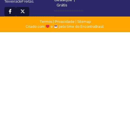
TeixeiradeFreitas.
Grátis
Termos
|
Privacidade
|
Sitemap
Criado com
e
pelo time do EncontraBrasil