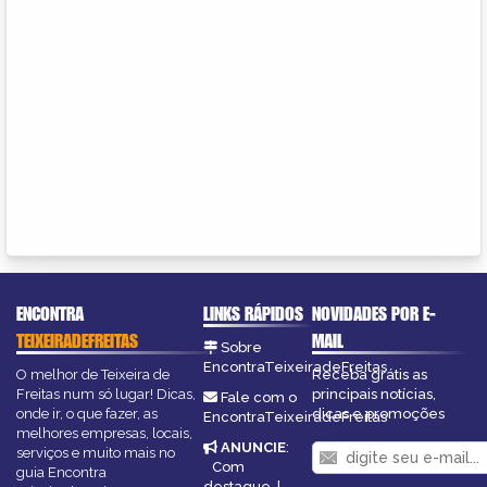
ENCONTRA
LINKS RÁPIDOS
NOVIDADES POR E-
TEIXEIRADEFREITAS
MAIL
Sobre
EncontraTeixeiradeFreitas
O melhor de Teixeira de
Receba grátis as
Freitas num só lugar! Dicas,
principais notícias,
Fale com o
onde ir, o que fazer, as
dicas e promoções
EncontraTeixeiradeFreitas
melhores empresas, locais,
ANUNCIE
:
serviços e muito mais no
Com
guia Encontra
destaque
|