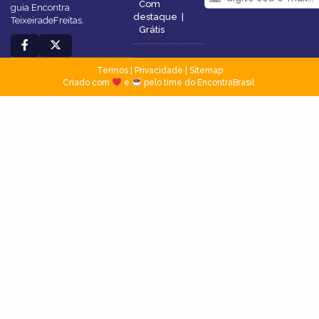
Com
guia Encontra
destaque
|
TeixeiradeFreitas.
Grátis
Termos
|
Privacidade
|
Sitemap
Criado com
e
pelo time do EncontraBrasil