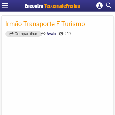
Encontra
TeixeiradeFreitas
Cadastrar empresa
Fazer login
Irmão Transporte E Turismo
Criar conta
Compartilhar
Avalie!
217