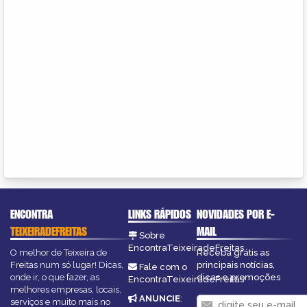
ENCONTRA
LINKS RÁPIDOS
NOVIDADES POR E-
TEIXEIRADEFREITAS
MAIL
Sobre
EncontraTeixeiradeFreitas
O melhor de Teixeira de
Receba grátis as
Freitas num só lugar! Dicas,
principais notícias,
Fale com o
onde ir, o que fazer, as
dicas e promoções
EncontraTeixeiradeFreitas
melhores empresas, locais,
ANUNCIE
:
serviços e muito mais no