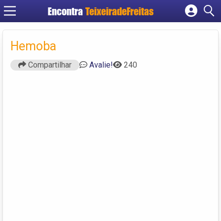
Encontra
TeixeiradeFreitas
Cadastrar empresa
Fazer login
Hemoba
Criar conta
Compartilhar
Avalie!
240