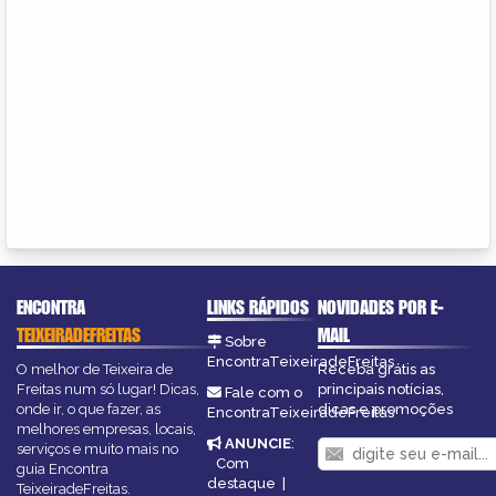
ENCONTRA
LINKS RÁPIDOS
NOVIDADES POR E-
TEIXEIRADEFREITAS
MAIL
Sobre
EncontraTeixeiradeFreitas
O melhor de Teixeira de
Receba grátis as
Freitas num só lugar! Dicas,
principais notícias,
Fale com o
onde ir, o que fazer, as
dicas e promoções
EncontraTeixeiradeFreitas
melhores empresas, locais,
ANUNCIE
:
serviços e muito mais no
Com
guia Encontra
destaque
|
TeixeiradeFreitas.