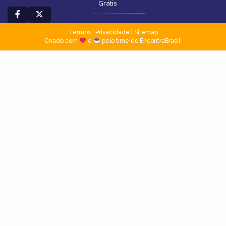
Grátis
Termos
|
Privacidade
|
Sitemap
Criado com
e
pelo time do EncontraBrasil