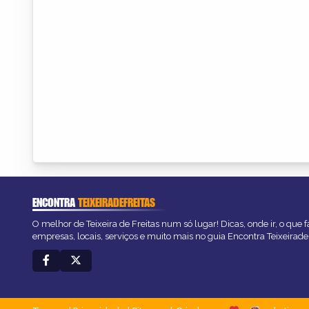
ENCONTRA
TEIXEIRADEFREITAS
O melhor de Teixeira de Freitas num só lugar! Dicas, onde ir, o que 
empresas, locais, serviços e muito mais no guia Encontra Teixeirade