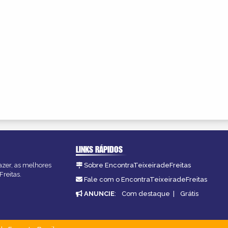
LINKS RÁPIDOS
fazer, as melhores
Sobre EncontraTeixeiradeFreitas
Freitas.
Fale com o EncontraTeixeiradeFreitas
ANUNCIE
:
Com destaque
|
Grátis