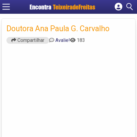
Encontra
TeixeiradeFreitas
Cadastrar empresa
Fazer login
Doutora Ana Paula G. Carvalho
Criar conta
Compartilhar
Avalie!
183