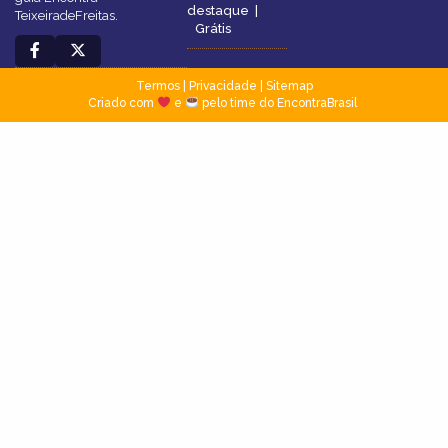
destaque
|
TeixeiradeFreitas.
Grátis
Termos
|
Privacidade
|
Sitemap
Criado com
e
pelo time do EncontraBrasil