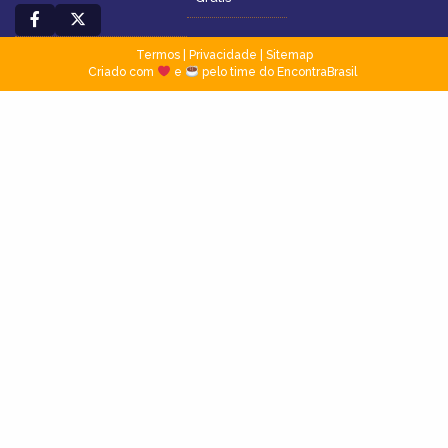
Termos
|
Privacidade
|
Sitemap
Criado com
e
pelo time do EncontraBrasil