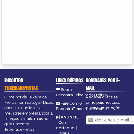
ENCONTRA
LINKS RÁPIDOS
NOVIDADES POR E-
TEIXEIRADEFREITAS
MAIL
Sobre
EncontraTeixeiradeFreitas
O melhor de Teixeira de
Receba grátis as
Freitas num só lugar! Dicas,
principais notícias,
Fale com o
onde ir, o que fazer, as
dicas e promoções
EncontraTeixeiradeFreitas
melhores empresas, locais,
ANUNCIE
:
serviços e muito mais no
Com
guia Encontra
destaque
|
TeixeiradeFreitas.
Grátis