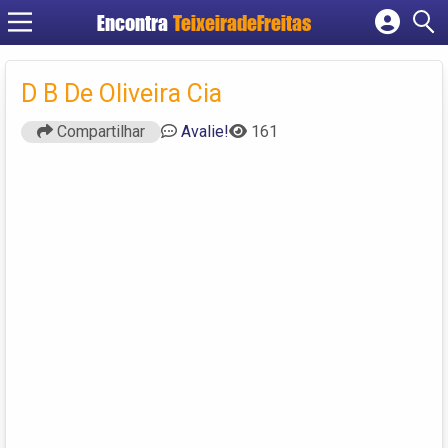
Encontra
TeixeiradeFreitas
Cadastrar empresa
Fazer login
D B De Oliveira Cia
Criar conta
Compartilhar
Avalie!
161