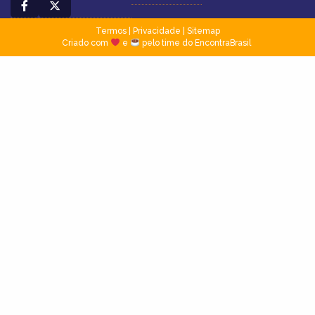
Termos
|
Privacidade
|
Sitemap
Criado com
e
pelo time do EncontraBrasil