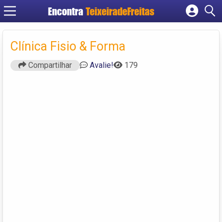
Encontra
TeixeiradeFreitas
Cadastrar empresa
Fazer login
Clínica Fisio & Forma
Criar conta
Compartilhar
Avalie!
179