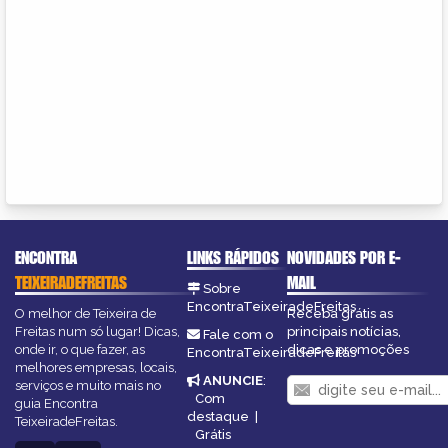
ENCONTRA
LINKS RÁPIDOS
NOVIDADES POR E-
TEIXEIRADEFREITAS
MAIL
Sobre
EncontraTeixeiradeFreitas
O melhor de Teixeira de
Receba grátis as
Freitas num só lugar! Dicas,
principais notícias,
Fale com o
onde ir, o que fazer, as
dicas e promoções
EncontraTeixeiradeFreitas
melhores empresas, locais,
ANUNCIE
:
serviços e muito mais no
Com
guia Encontra
destaque
|
TeixeiradeFreitas.
Grátis