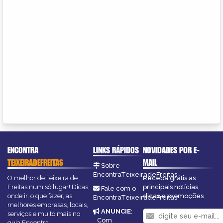
ENCONTRA
LINKS RÁPIDOS
NOVIDADES POR E-
TEIXEIRADEFREITAS
MAIL
Sobre
EncontraTeixeiradeFreitas
O melhor de Teixeira de
Receba grátis as
Freitas num só lugar! Dicas,
principais notícias,
Fale com o
onde ir, o que fazer, as
dicas e promoções
EncontraTeixeiradeFreitas
melhores empresas, locais,
ANUNCIE
:
serviços e muito mais no
Com
guia Encontra