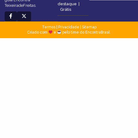
destaque
|
TeixeiradeFreitas.
Grátis
Termos
|
Privacidade
|
Sitemap
Criado com
e
pelo time do EncontraBrasil