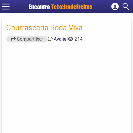
Encontra
TeixeiradeFreitas
Cadastrar empresa
Fazer login
Churrascaria Roda Viva
Criar conta
Compartilhar
Avalie!
214