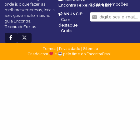
onde ir, o que fazer, as
dicas e promoções
EncontraTeixeiradeFreitas
melhores empresas, locais,
ANUNCIE
:
serviços e muito mais no
Com
guia Encontra
destaque
|
TeixeiradeFreitas.
Grátis
Termos
|
Privacidade
|
Sitemap
Criado com
e
pelo time do EncontraBrasil