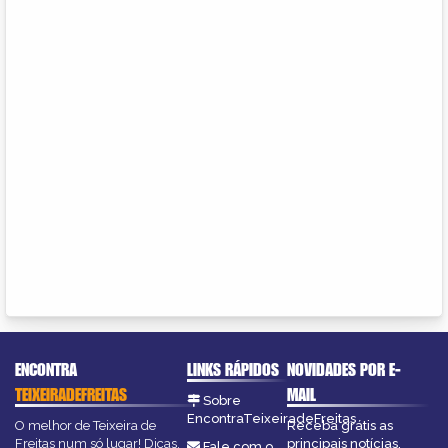
ENCONTRA
LINKS RÁPIDOS
NOVIDADES POR E-
TEIXEIRADEFREITAS
MAIL
Sobre
EncontraTeixeiradeFreitas
O melhor de Teixeira de
Receba grátis as
Freitas num só lugar! Dicas,
principais notícias,
Fale com o