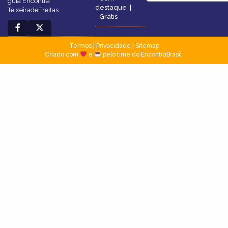
guia Encontra
destaque
|
TeixeiradeFreitas.
Grátis
Termos
|
Privacidade
|
Sitemap
Criado com
e
pelo time do EncontraBrasil