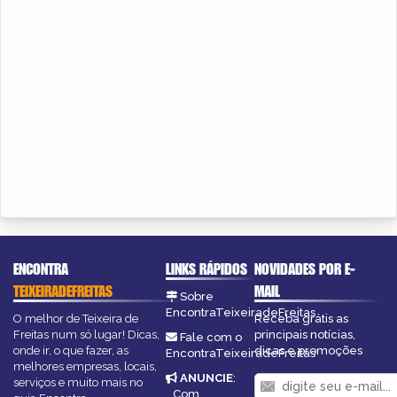
ENCONTRA
LINKS RÁPIDOS
NOVIDADES POR E-
TEIXEIRADEFREITAS
MAIL
Sobre
EncontraTeixeiradeFreitas
O melhor de Teixeira de
Receba grátis as
Freitas num só lugar! Dicas,
principais notícias,
Fale com o
onde ir, o que fazer, as
dicas e promoções
EncontraTeixeiradeFreitas
melhores empresas, locais,
ANUNCIE
:
serviços e muito mais no
Com