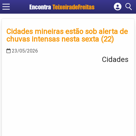
Encontra
TeixeiradeFreitas
Cadastrar empresa
Fazer login
Cidades mineiras estão sob alerta de
Criar conta
chuvas intensas nesta sexta (22)
23/05/2026
Cidades