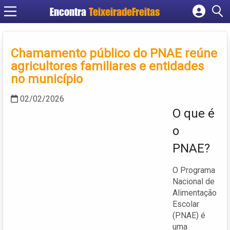
Encontra
TeixeiradeFreitas
Cadastrar empresa
Fazer login
Chamamento público do PNAE reúne
Criar conta
agricultores familiares e entidades
no município
02/02/2026
O que é
o
PNAE?
O Programa
Nacional de
Alimentação
Escolar
(PNAE) é
uma