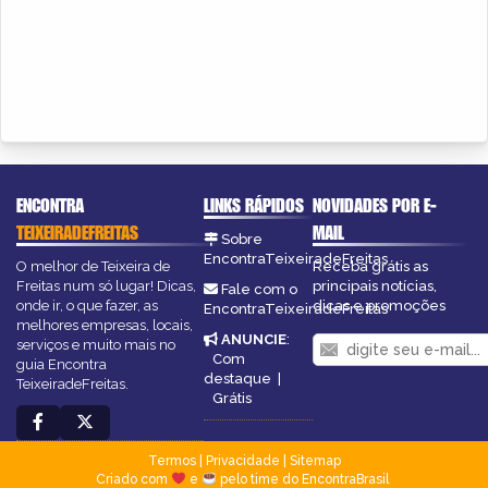
ENCONTRA
LINKS RÁPIDOS
NOVIDADES POR E-
TEIXEIRADEFREITAS
MAIL
Sobre
EncontraTeixeiradeFreitas
O melhor de Teixeira de
Receba grátis as
Freitas num só lugar! Dicas,
principais notícias,
Fale com o
onde ir, o que fazer, as
dicas e promoções
EncontraTeixeiradeFreitas
melhores empresas, locais,
ANUNCIE
:
serviços e muito mais no
Com
guia Encontra
destaque
|
TeixeiradeFreitas.
Grátis
Termos
|
Privacidade
|
Sitemap
Criado com
e
pelo time do EncontraBrasil