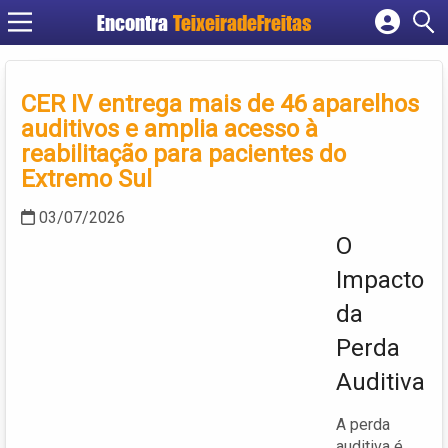
Encontra
TeixeiradeFreitas
Cadastrar empresa
Fazer login
CER IV entrega mais de 46 aparelhos
Criar conta
auditivos e amplia acesso à
reabilitação para pacientes do
Extremo Sul
03/07/2026
O
Impacto
da
Perda
Auditiva
A perda
auditiva é