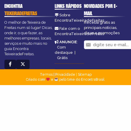
ENCONTRA
LINKS RÁPIDOS
NOVIDADES POR E-
TEIXEIRADEFREITAS
MAIL
Sobre
EncontraTeixeiradeFreitas
O melhor de Teixeira de
Receba grátis as
Freitas num só lugar! Dicas,
principais notícias,
Fale com o
onde ir, o que fazer, as
dicas e promoções
EncontraTeixeiradeFreitas
melhores empresas, locais,
ANUNCIE
:
serviços e muito mais no
Com
guia Encontra
destaque
|
TeixeiradeFreitas.
Grátis
Termos
|
Privacidade
|
Sitemap
Criado com
e
pelo time do EncontraBrasil