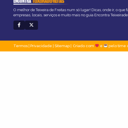
ENCONTRA
TEIXEIRADEFREITAS
O melhor de Teixeira de Freitas num só lugar! Dicas, onde ir, o que 
empresas, locais, serviços e muito mais no guia Encontra Teixeirade
Termos
|
Privacidade
|
Sitemap
Criado com
e
pelo time 