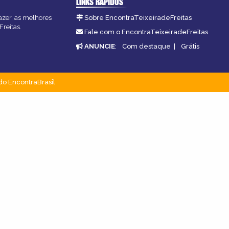
LINKS RÁPIDOS
fazer, as melhores
Sobre EncontraTeixeiradeFreitas
Freitas.
Fale com o EncontraTeixeiradeFreitas
ANUNCIE
:
Com destaque
|
Grátis
do EncontraBrasil