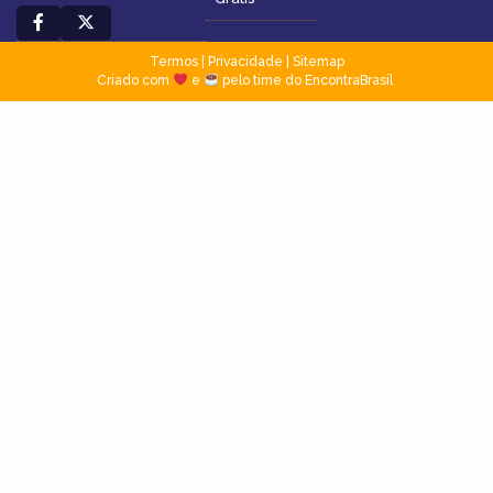
Termos
|
Privacidade
|
Sitemap
Criado com
e
pelo time do EncontraBrasil