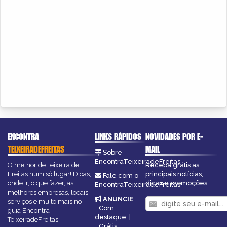
ENCONTRA
LINKS RÁPIDOS
NOVIDADES POR E-
TEIXEIRADEFREITAS
MAIL
Sobre
EncontraTeixeiradeFreitas
O melhor de Teixeira de
Receba grátis as
Freitas num só lugar! Dicas,
principais notícias,
Fale com o
onde ir, o que fazer, as
dicas e promoções
EncontraTeixeiradeFreitas
melhores empresas, locais,
ANUNCIE
:
serviços e muito mais no
Com
guia Encontra
destaque
|
TeixeiradeFreitas.
Grátis