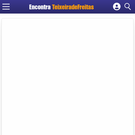
Encontra
TeixeiradeFreitas
Cadastrar empresa
Fazer login
Criar conta