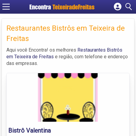
Encontra
TeixeiradeFreitas
Cadastrar empresa
Fazer login
Restaurantes Bistrôs em Teixeira de
Criar conta
Freitas
Aqui você Encontra! os melhores
Restaurantes Bistrôs
em Teixeira de Freitas
e região, com telefone e endereço
das empresas.
Bistrô Valentina