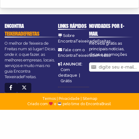
ENCONTRA
LINKS RÁPIDOS
NOVIDADES POR E-
TEIXEIRADEFREITAS
MAIL
Sobre
EncontraTeixeiradeFreitas
O melhor de Teixeira de
Receba grátis as
Freitas num só lugar! Dicas,
principais notícias,
Fale com o
onde ir, o que fazer, as
dicas e promoções
EncontraTeixeiradeFreitas
melhores empresas, locais,
ANUNCIE
:
serviços e muito mais no
Com
guia Encontra
destaque
|
TeixeiradeFreitas.
Grátis
Termos
|
Privacidade
|
Sitemap
Criado com
e
pelo time do EncontraBrasil